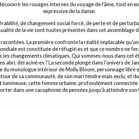
à découvrir les rouages internes du voyage de l’âme, tout en ex
expressive de la danse.
rabilité, de changement social forcé, de perte et de perturbati
nsualité de la vie sont toutes présentes dans cet assemblage 
 racontées. La première confronte la réalité implacable qu’un
mondiale est constituée de réfugié·es et que ce nombre ne fe
 les changements climatiques. Qui sommes-nous dans cet éta
 abri, déraciné·es ? La seconde plonge dans l’univers de Ja
pire du monologue intérieur de Molly Bloom, personnage libre 
our de sa communauté, de son mari tendre mais exclu, et du 
 lumineuse, cette femme urbaine, profondément connectée à 
rter dans une cacophonie de pensées jusqu’à atteindre son