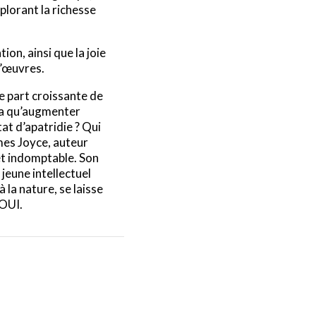
plorant la richesse
on, ainsi que la joie
d’œuvres.
e part croissante de
ra qu’augmenter
t d’apatridie ? Qui
mes Joyce, auteur
et indomptable. Son
jeune intellectuel
la nature, se laisse
 OUI.