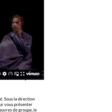
s, c’est bien tout ce
 découvre et qu’on
 Sous la direction
our vous présenter
œuvres de groupe, le