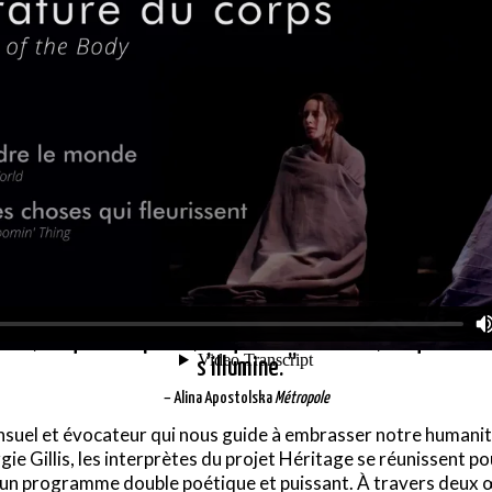
e à l’exil, quoi d’autre que le corps ? Le corps, notre corp
 aille, où qu’on se perde, où qu’on se fourvoie, où qu’on se
s’illumine. ”
– Alina Apostolska
Métropole
uel et évocateur qui nous guide à embrasser notre humanité.
gie Gillis, les interprètes du projet Héritage se réunissent p
 un programme double poétique et puissant. À travers deux 