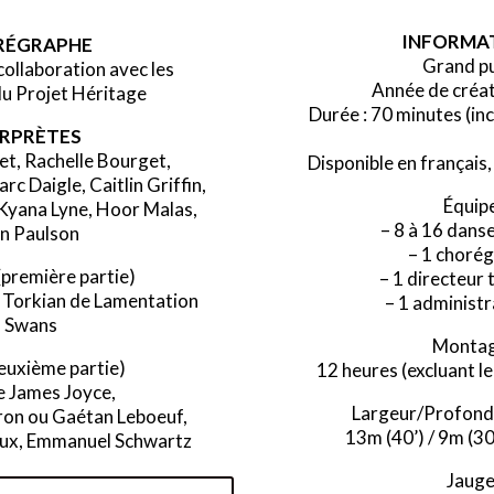
INFORMA
RÉGRAPHE
Grand pu
collaboration
avec les
Année de créat
du Projet Héritage
Durée : 70 minutes (in
ERPRÈTES
t, Rachelle Bourget,
Disponible en français, 
c Daigle, Caitlin Griffin,
Équipe
Kyana Lyne, Hoor Malas,
– 8 à 16 dans
n Paulson
– 1 choré
(première partie)
– 1 directeur
. Torkian de Lamentation
– 1 administr
f Swans
Montag
euxième partie)
12 heures (excluant l
e James Joyce,
Largeur/Profond
ron ou
Gaétan Leboeuf
,
1
3m (40’) / 9m (30
ux, Emmanuel Schwartz
Jauge