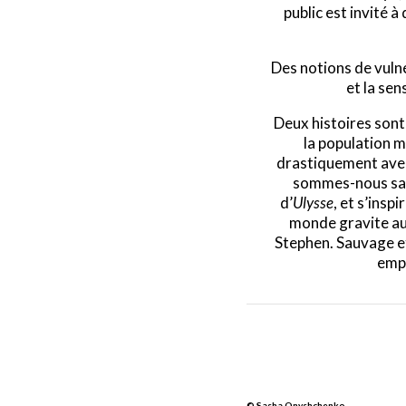
public est invité 
Des notions de vulné
et la se
Deux histoires sont
la population 
drastiquement avec
sommes-nous sans
d’
Ulysse
, et s’ins
monde gravite aut
Stephen. Sauvage et
empo
© Sasha Onyshchenko