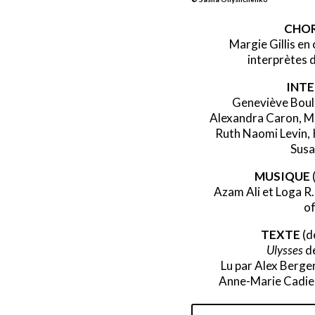
CHO
Margie Gillis
en 
interprètes 
INT
Geneviève Boule
Alexandra Caron, Mar
Ruth Naomi Levin, 
Susa
MUSIQUE
Azam Ali et Loga R
o
TEXTE
(d
Ulysses
d
Lu par Alex Berge
Anne-Marie Cadie