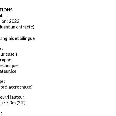
TIONS
blic
ion : 2022
cluant un entracte)
anglais et bilingue
 :
eur.euse.s
graphe
 technique
ateur.ice
e :
e pré-accrochage)
eur/Hauteur
’) / 7,3m (24’)
 :