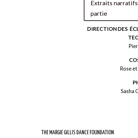
Extraits narratif
partie
DIRECTION DES ÉC
TE
Pier
CO
Rose et
P
Sasha 
THE MARGIE GILLIS DANCE FOUNDATION