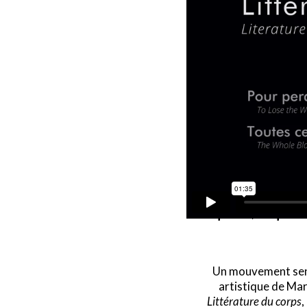
“Car finalement, fac
qu’on a, où qu’on
Un mouvement sens
artistique de Mar
Littérature du corps
,