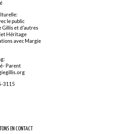
té
lturelle:
ec le public
Gillis et d’autres
jet Héritage
tions avec Margie
s
g:
é- Parent
egillis.org
5-3115
TONS EN CONTACT