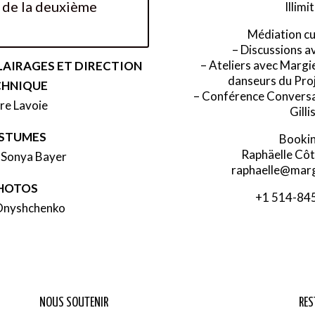
s de la deuxième
Illimi
Médiation cu
– Discussions av
– Ateliers avec Margie 
LAIRAGES ET DIRECTION
danseurs
du Pro
CHNIQUE
– Conférence
Conversa
re Lavoie
Gilli
STUMES
Bookin
Raphäelle Côt
 Sonya Bayer
raphaelle@margi
HOTOS
+1 514-84
Onyshchenko
NOUS SOUTENIR
RES